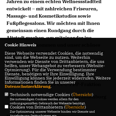
Jahren zu einem echten Wellnessstadtteil
entwickelt – mit zahlreichen Friseuren,
Massage- und Kosmetikstudios sowie
Fußpflegesalons. Wir möchten mit Ihnen
gemeinsam einen Rundgang durch die
Altstadt machen, um miteinander ins
Gespräch zu kommen und unser schönes
Cookie Hinweis
Brandenburg an der Havel noch bewusster
Diese Webseite verwendet Cookies, die notwendig
sind, um die Webseite zu nutzen. Weiterhin
wahrzunehmen.
verwenden wir Dienste von Drittanbietern, die uns
helfen, unser Webangebot zu verbessern (Website-
Optmierung). Für die Verwendung bestimmter
Treffpunkt:
Dienste, benötigen wir Ihre Einwilligung. Ihre
Einwilligung können Sie jederzeit widerrufen. Weitere
Informationen finden Sie in unserer
📍 Geschäftsstelle der CDU-FDP-Fraktion
Datenschutzerklärung
.
Technisch notwendige Cookies (
Übersicht
)
Altstädtischer Markt 2, 14770 Brandenburg
Die notwendigen Cookies werden allein für den
an der Havel
ordnungsgemäßen Gebrauch der Webseite benötigt.
Cookies von Drittanbietern (
Übersicht
)
Zur Optimierung unserer Webseite binden wir Dienste und
Angebote von Drittanbietern ein.