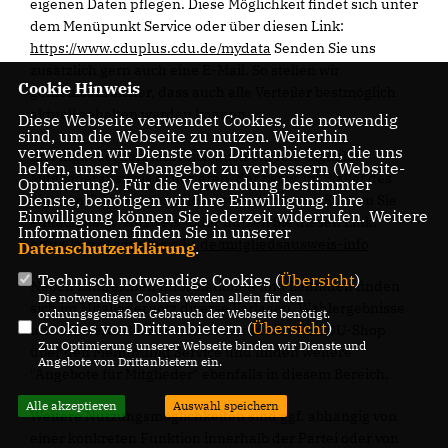
eigenen Daten pflegen. Diese Möglichkeit findet sich unter
dem Menüpunkt Service oder über diesen Link:
https://www.cduplus.cdu.de/mydata
Senden Sie uns
zusätzlich gern auch eine E-Mail. So stellen wir
Cookie Hinweis
gemeinsam sicher, dass auch alle Verteiler bestmöglich
aktuell gehalten werden können.
Diese Webseite verwendet Cookies, die notwendig
sind, um die Webseite zu nutzen. Weiterhin
verwenden wir Dienste von Drittanbietern, die uns
Im Mitgliedernetz lässt sich auch ein rein digitaler
helfen, unser Webangebot zu verbessern (Website-
Mitgliederausweis generieren, der bspw. im Wallet des
Optmierung). Für die Verwendung bestimmter
Dienste, benötigen wir Ihre Einwilligung. Ihre
eigenen Telefons gespeichert werden kann. Suchen Sie
Einwilligung können Sie jederzeit widerrufen. Weitere
einfach nach "Ausweis" oder nutzen Sie diesen Link:
Informationen finden Sie in unserer
https://www.cduplus.cdu.de/mitgliedsausweis-info
Datenschutzerklärung
.
Technisch notwendige Cookies (
Übersicht
)
Neben zahlreichen Informationen und Leitfäden finden
Die notwendigen Cookies werden allein für den
sich im Mitgliedernetz diverse Vorlagen, Wahlergebnisse
ordnungsgemäßen Gebrauch der Webseite benötigt.
Cookies von Drittanbietern (
Übersicht
)
und Mustertexte. Sie erreichen zudem den CDU-Shop
Zur Optimierung unserer Webseite binden wir Dienste und
über den Menüpunkt Service und finden weitere
Angebote von Drittanbietern ein.
"Angebote für Mitglieder" ebenfalls in diesem Bereich.
Alle akzeptieren
Auswahl speichern
Weitere Nutzungsmöglichkeiten sind ggf. abhängig von
einer konkreten Funktion innerhalb der Partei oder von