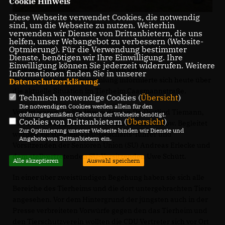
Cookie Hinweis
Diese Webseite verwendet Cookies, die notwendig
sind, um die Webseite zu nutzen. Weiterhin
verwenden wir Dienste von Drittanbietern, die uns
helfen, unser Webangebot zu verbessern (Website-
Optmierung). Für die Verwendung bestimmter
Dienste, benötigen wir Ihre Einwilligung. Ihre
Einwilligung können Sie jederzeit widerrufen. Weitere
Eine Delegation der CDU-Fraktion der
Informationen finden Sie in unserer
Stadtverordnetenversammlung informierte sich heute über
Datenschutzerklärung
.
die aktuelle Situation im Tierheim Caasmannstraße.
Technisch notwendige Cookies (
Übersicht
)
Die notwendigen Cookies werden allein für den
Vor Ort waren die Stadtverordneten Dr. Dietlind Tiemann,
ordnungsgemäßen Gebrauch der Webseite benötigt.
Cookies von Drittanbietern (
Übersicht
)
Thomas Fletling, Bodo Kassau und René Mahlow. Begleitet
Zur Optimierung unserer Webseite binden wir Dienste und
wurden sie von dem CDU-Geschäfts-führer und
Angebote von Drittanbietern ein.
Vorsitzenden der Senioren Union (SU) Andreas Erlecke und
dem stellvertretenden SU-Vorsitzenden Uwe Schütt.
Alle akzeptieren
Auswahl speichern
In einer über zweistündigen Begehung haben sie sich alle
Bereiche des Tierheims und die dort untergebrachten Tiere
angesehen. Vor dem Hintergrund der jüngsten auch in der
Presse verbreiteten Vorwürfe gegen den das Tierheim und
den Tierschutzverein wollten die CDU Vertreter sich vor Ort